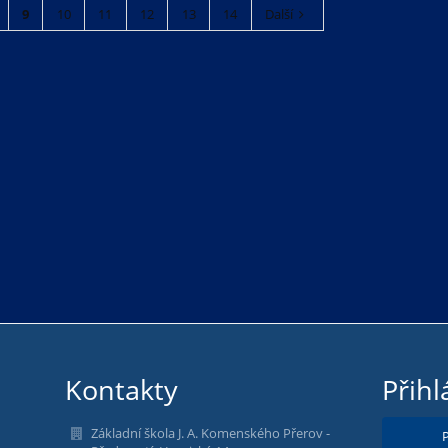
9
10
11
12
13
14
Další
Kontakty
Přihl
Základní škola J. A. Komenského Přerov -