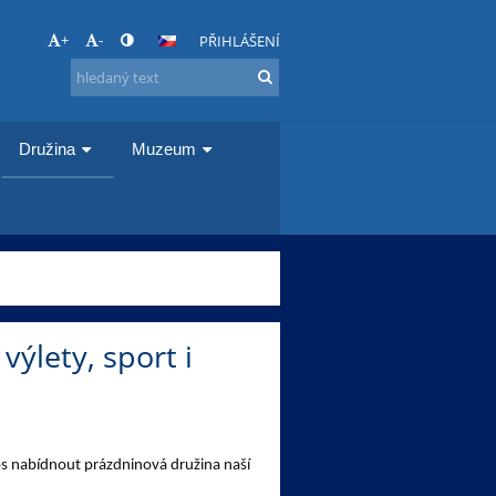
+
-
PŘIHLÁŠENÍ
Družina
Muzeum
ýlety, sport i
os nabídnout prázdninová družina naší