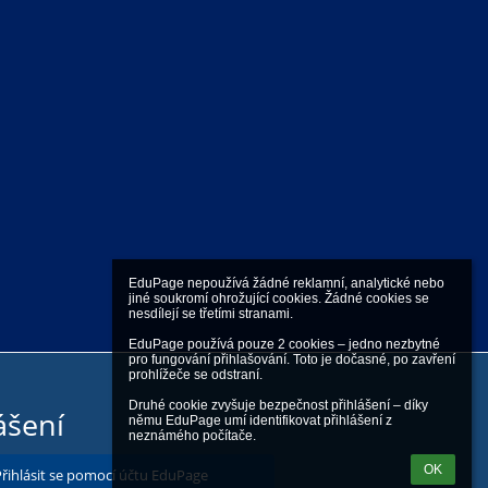
EduPage nepoužívá žádné reklamní, analytické nebo 
jiné soukromí ohrožující cookies. Žádné cookies se 
nesdílejí se třetími stranami.

EduPage používá pouze 2 cookies – jedno nezbytné 
pro fungování přihlašování. Toto je dočasné, po zavření 
prohlížeče se odstraní.

Druhé cookie zvyšuje bezpečnost přihlášení – díky 
ášení
němu EduPage umí identifikovat přihlášení z 
neznámého počítače.
OK
Přihlásit se pomocí účtu EduPage