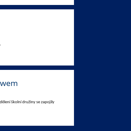
.
rowem
ělení školní družiny se zapojily