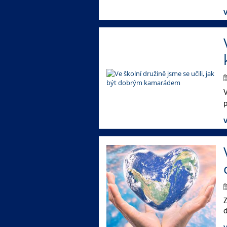
V
V
p
V
d