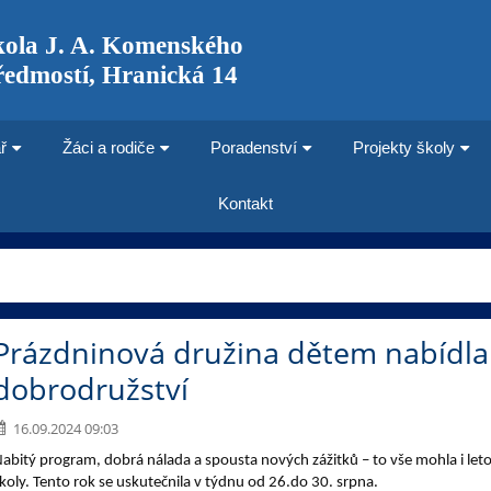
kola J. A. Komenského
ředmostí, Hranická 14
ř
Žáci a rodiče
Poradenství
Projekty školy
Kontakt
Prázdninová družina dětem nabídla v
dobrodružství
16.09.2024 09:03
abitý program, dobrá nálada a spousta nových zážitků – to vše mohla i let
koly. Tento rok se uskutečnila v týdnu od 26.do 30. srpna.