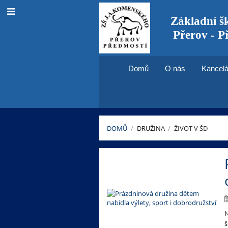
Základní š
Přerov - P
Domů
O nás
Kancelá
DOMŮ
/
DRUŽINA
/
ŽIVOT V ŠD
Život
v
ŠD
N
š