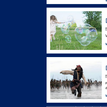
V
V
V
P
d
V