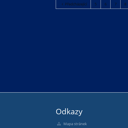
Předcházející
5
6
7
8
Odkazy
Mapa stránek