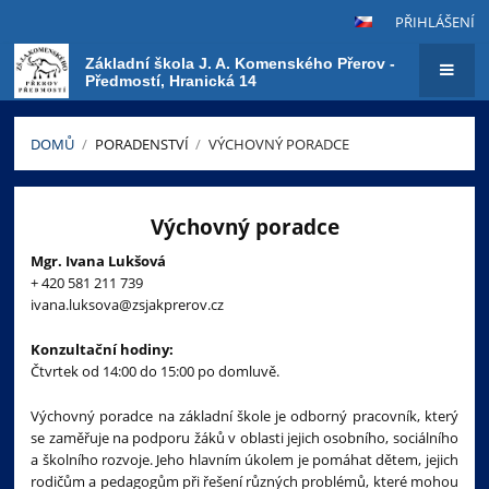
PŘIHLÁŠENÍ
Základní škola J. A. Komenského Přerov -
Předmostí, Hranická 14
DOMŮ
/
PORADENSTVÍ
/
VÝCHOVNÝ PORADCE
Výchovný
poradce
Výchovný poradce
Mgr. Ivana Lukšová
+ 420 581 211 739
ivana.luksova@zsjakprerov.cz
Konzultační hodiny:
Čtvrtek od 14:00 do 15:00 po domluvě.
Výchovný poradce na základní škole je odborný pracovník, který
se zaměřuje na podporu žáků v oblasti jejich osobního, sociálního
a školního rozvoje. Jeho hlavním úkolem je pomáhat dětem, jejich
rodičům a pedagogům při řešení různých problémů, které mohou