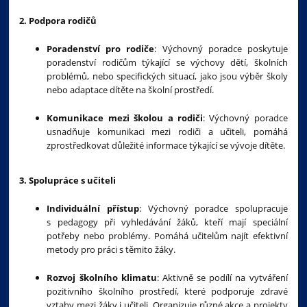
2. Podpora rodičů
Poradenství pro rodiče
: Výchovný poradce poskytuje
poradenství rodičům týkající se výchovy dětí, školních
problémů, nebo specifických situací, jako jsou výběr školy
nebo adaptace dítěte na školní prostředí.
Komunikace mezi školou a rodiči
: Výchovný poradce
usnadňuje komunikaci mezi rodiči a učiteli, pomáhá
zprostředkovat důležité informace týkající se vývoje dítěte.
3. Spolupráce s učiteli
Individuální přístup
: Výchovný poradce spolupracuje
s pedagogy při vyhledávání žáků, kteří mají speciální
potřeby nebo problémy. Pomáhá učitelům najít efektivní
metody pro práci s těmito žáky.
Rozvoj školního klimatu
: Aktivně se podílí na vytváření
pozitivního školního prostředí, které podporuje zdravé
vztahy mezi žáky i učiteli. Organizuje různé akce a projekty