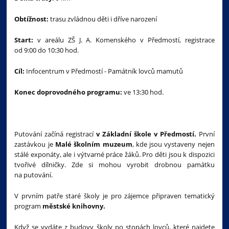
Obtížnost:
trasu zvládnou děti i dříve narození
Start:
v areálu ZŠ J. A. Komenského v Předmostí, registrace
od 9:00 do 10:30 hod.
Cíl:
Infocentrum v Předmostí - Památník lovců mamutů
Konec doprovodného programu:
ve 13:30 hod.
Putování začíná registrací
v Základní škole v Předmostí.
První
zastávkou je
Malé školním muzeum
, kde jsou vystaveny nejen
stálé exponáty, ale i výtvarné práce žáků. Pro děti jsou k dispozici
tvořivé dílničky. Zde si mohou vyrobit drobnou památku
na putování.
V prvním patře staré školy je pro zájemce připraven tematický
program
městské knihovny.
Když se vydáte z budovy školy po stopách lovců, které najdete