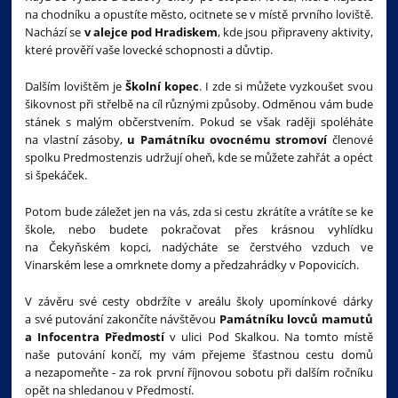
na chodníku a opustíte město, ocitnete se v místě prvního loviště.
Nachází se
v alejce pod Hradiskem
, kde jsou připraveny aktivity,
které prověří vaše lovecké schopnosti a důvtip.
Dalším lovištěm je
Školní kopec
. I zde si můžete vyzkoušet svou
šikovnost při střelbě na cíl různými způsoby. Odměnou vám bude
stánek s malým občerstvením. Pokud se však raději spoléháte
na vlastní zásoby,
u Památníku ovocnému stromoví
členové
spolku Predmostenzis udržují oheň, kde se můžete zahřát a opéct
si špekáček.
Potom bude záležet jen na vás, zda si cestu zkrátíte a vrátíte se ke
škole, nebo budete pokračovat přes krásnou vyhlídku
na Čekyňském kopci, nadýcháte se čerstvého vzduch ve
Vinarském lese a omrknete domy a předzahrádky v Popovicích.
V závěru své cesty obdržíte v areálu školy upomínkové dárky
a své putování zakončíte návštěvou
Památníku lovců mamutů
a Infocentra Předmostí
v ulici Pod Skalkou. Na tomto místě
naše putování končí, my vám přejeme šťastnou cestu domů
a nezapomeňte - za rok první říjnovou sobotu při dalším ročníku
opět na shledanou v Předmostí.