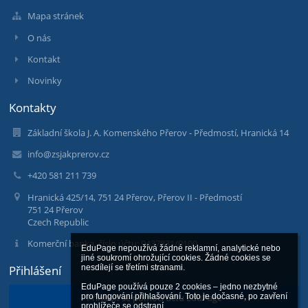
Mapa stránek
O nás
Kontakt
Novinky
Kontakty
Základní škola J. A. Komenského Přerov - Předmostí, Hranická 14
info@zsjakprerov.cz
+420 581 211 739
Hranická 425/14, 751 24 Přerov, Přerov II - Předmostí
751 24 Přerov
Czech Republic
Komerční banka, číslo účtu: 9437831/0100
EduPage nepoužívá žádné reklamní, analytické nebo 
jiné soukromí ohrožující cookies. Žádné cookies se 
Přihlášení
nesdílejí se třetími stranami.

EduPage používá pouze 2 cookies – jedno nezbytné 
pro fungování přihlašování. Toto je dočasné, po zavření 
Přihlásit se pomocí účtu EduPage
prohlížeče se odstraní.
