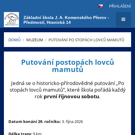
PŘIHLÁŠENÍ
Základní škola J. A. Komenského Přerov -
Předmostí, Hranická 14
DOMŮ
/
MUZEUM
/
PUTOVÁNÍ PO STOPÁCH LOVCŮ MAMUTŮ
Putování
Putování postopách lovců
po
mamutů
stopách
lovců
Jedná se o historicko-přírodovědné putování „Po
mamutů
stopách lovců mamutů“, které škola pořádá každý
rok
první říjnovou sobotu
.
Datum konání 29. ročníku:
3. října 2026
Délka trasy:
9 km