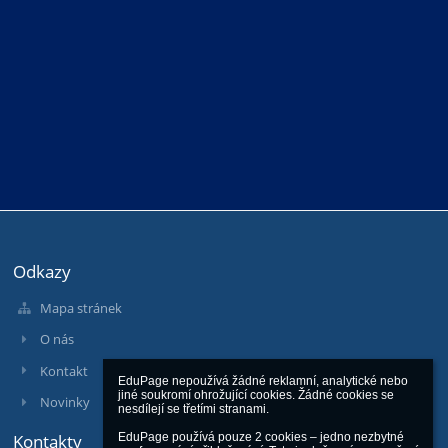
Odkazy
Mapa stránek
O nás
Kontakt
EduPage nepoužívá žádné reklamní, analytické nebo 
jiné soukromí ohrožující cookies. Žádné cookies se 
Novinky
nesdílejí se třetími stranami.

Kontakty
EduPage používá pouze 2 cookies – jedno nezbytné 