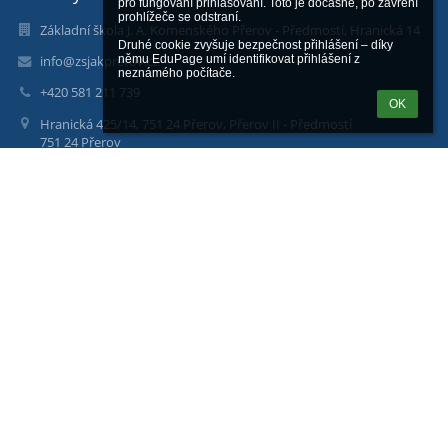
pro fungování přihlašování. Toto je dočasné, po zavření 
prohlížeče se odstraní.

Základní škola J. A. Komenského Přerov - Předmostí, Hranická 14
Druhé cookie zvyšuje bezpečnost přihlášení – díky 
info@zsjakprerov.cz
němu EduPage umí identifikovat přihlášení z 
neznámého počítače.
+420 581 211 739
OK
Hranická 425/14, 751 24 Přerov, Přerov II - Předmostí
751 24 Přerov
Czech Republic
Komerční banka, číslo účtu: 9437831/0100
Přihlášení
Přihlásit se pomocí účtu EduPage
Neznám přihlašovací jméno nebo heslo
Přihlásit se přes Google účet
Přihlásit se přes Microsoft účet