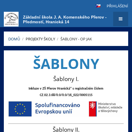
PŘIHLÁŠENÍ
Základní škola J. A. Komenského Přerov -
Předmostí, Hranická 14
DOMŮ
/
PROJEKTY ŠKOLY
/
ŠABLONY - OP JAK
Šablony
ŠABLONY
-
OP
JAK
Šablony I.
Inkluze v ZŠ Přerov Hranická“ s registračním číslem
CZ.02.3.68/0.0/0.0/16_022/0005115
Šablony II.