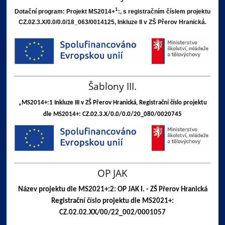
1
Dotační program: Projekt
MS2014+
:, s registračním číslem projektu
CZ.02.3.X/0.0/0.0/18_063/0014125, Inkluze II v ZŠ Přerov Hranická.
Šablony III.
„
MS2014+:1
Inkluze III v ZŠ Přerov Hranická, R
egistrační číslo projektu
dle MS2014+:
CZ.02.3.X/0.0/0.0/20_080/0020745
OP JAK
Název projektu dle MS2021+:2: OP JAK I. - ZŠ Přerov Hranická
Registrační číslo projektu dle MS2021+:
CZ.02.02.XX/00/22_002/0001057