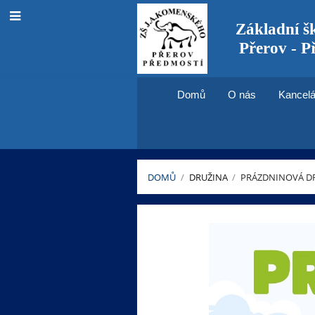
Základní š
Přerov - P
Domů
O nás
Kancelá
DOMŮ
/
DRUŽINA
/
PRÁZDNINOVÁ D
Prázdninová
družina