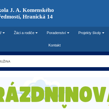
kola J. A. Komenského
ředmostí, Hranická 14
ř
Žáci a rodiče
Poradenství
Projekty školy
Kontakt
RUŽINA