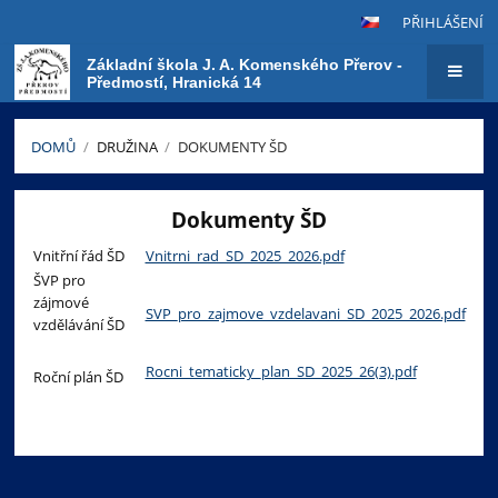
PŘIHLÁŠENÍ
Základní škola J. A. Komenského Přerov -
Předmostí, Hranická 14
DOMŮ
/
DRUŽINA
/
DOKUMENTY ŠD
Dokumenty
Dokumenty ŠD
ŠD
Vnitřní řád ŠD
Vnitrni_rad_SD_2025_2026.pdf
ŠVP pro
zájmové
SVP_pro_zajmove_vzdelavani_SD_2025_2026.pdf
vzdělávání ŠD
Rocni_tematicky_plan_SD_2025_26(3).pdf
Roční plán ŠD