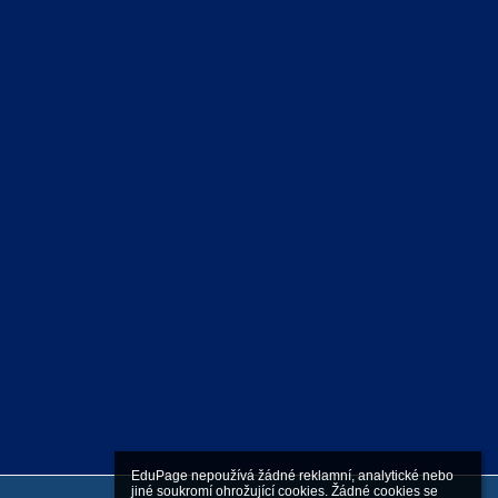
EduPage nepoužívá žádné reklamní, analytické nebo 
jiné soukromí ohrožující cookies. Žádné cookies se 