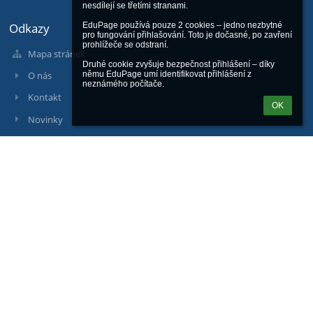
nesdílejí se třetími stranami.

Odkazy
EduPage používá pouze 2 cookies – jedno nezbytné 
pro fungování přihlašování. Toto je dočasné, po zavření 
prohlížeče se odstraní.

Mapa stránek
Druhé cookie zvyšuje bezpečnost přihlášení – díky 
němu EduPage umí identifikovat přihlášení z 
O nás
neznámého počítače.
Kontakt
OK
Novinky
Kontakty
Základní škola J. A. Komenského Přerov - Předmostí, Hranická 14
info@zsjakprerov.cz
+420 581 211 739
Hranická 425/14, 751 24 Přerov, Přerov II - Předmostí
751 24 Přerov
Czech Republic
Komerční banka, číslo účtu: 9437831/0100
Přihlášení