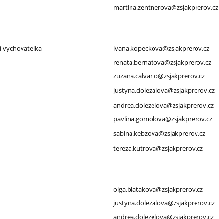
martina.zentnerova@zsjakprerov.cz
í vychovatelka
ivana.kopeckova@zsjakprerov.cz
renata.bernatova@zsjakprerov.cz
zuzana.calvano@zsjakprerov.cz
justyna.dolezalova@zsjakprerov.cz
andrea.dolezelova@zsjakprerov.cz
pavlina.gomolova@zsjakprerov.cz
sabina.kebzova@zsjakprerov.cz
tereza.kutrova@zsjakprerov.cz
olga.blatakova@zsjakprerov.cz
justyna.dolezalova@zsjakprerov.cz
andrea.dolezelova@zsjakprerov.cz