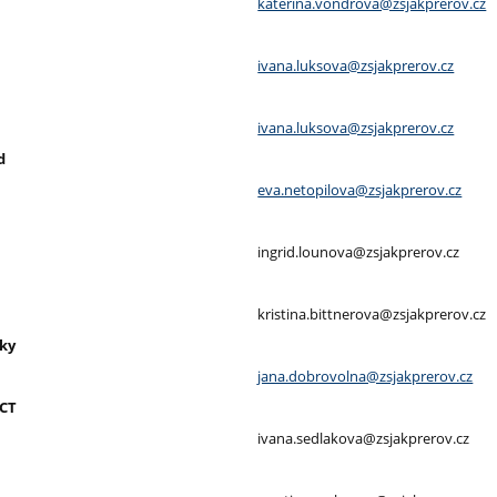
katerina.vondrova@zsjakprerov.cz
ivana.luksova@zsjakprerov.cz
ivana.luksova@zsjakprerov.cz
d
eva.netopilova@zsjakprerov.cz
ingrid.lounova@zsjakprerov.cz
kristina.bittnerova@zsjakprerov.cz
áky
jana.dobrovolna@zsjakprerov.cz
ICT
ivana.sedlakova@zsjakprerov.cz