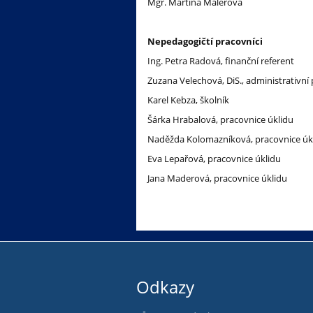
Mgr. Martina Maléřová
Nepedagogičtí pracovníci
Ing. Petra Radová, finanční referent
Zuzana Velechová, DiS., administrativní
Karel Kebza, školník
Šárka Hrabalová, pracovnice úklidu
Naděžda Kolomazníková, pracovnice úk
Eva Lepařová, pracovnice úklidu
Jana Maderová, pracovnice úklidu
Odkazy