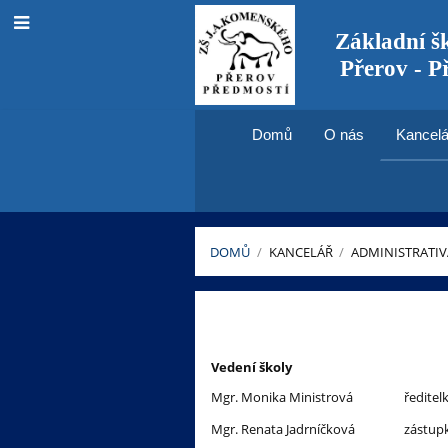
Základní š
Přerov - P
Domů
O nás
Kancelá
DOMŮ
/
KANCELÁŘ
/
ADMINISTRATIV
Zaměstnanci
ZŠ
Vedení školy
JAK
Mgr. Monika Ministrová
ředitel
Mgr. Renata Jadrníčková
zástupk