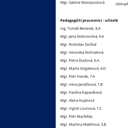
Mgr. Sabina Masopustová
zástupk
Pedagogičtí pracovníci - učitelé
Ing. Tomáš Beránek, 8.A
Mgr. Jana Dobrovolná, 9.A
Mgr. Rostislav Dočkal
Mgr. Veronika Dohnalová
Mgr. Petra Dudová, 6.A
Mgr. Marta Grigárková, 4.D
Mgr. Petr Hanák, 7.A
Mgr. Irena Janáčková, 1.B
Mgr. Pavlína Kapavíková
Mgr. Alena Kupková
Mgr. Ingrid Lounová, 1.C
Mgr. Petr Macfelda
Mgr. Martina Maléřová, 3.B