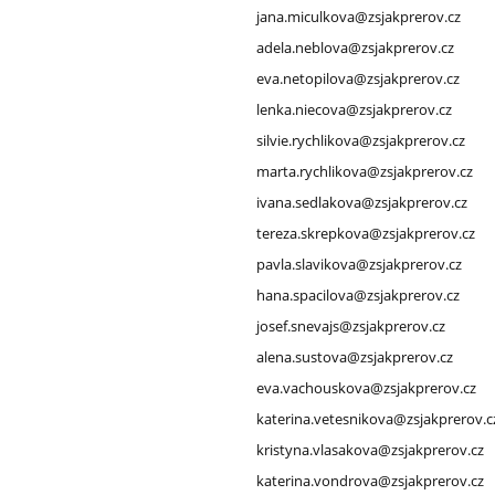
jana.miculkova@zsjakprerov.cz
adela.neblova@zsjakprerov.cz
eva.netopilova@zsjakprerov.cz
lenka.niecova@zsjakprerov.cz
silvie.rychlikova@zsjakprerov.cz
marta.rychlikova@zsjakprerov.cz
ivana.sedlakova@zsjakprerov.cz
tereza.skrepkova@zsjakprerov.cz
pavla.slavikova@zsjakprerov.cz
hana.spacilova@zsjakprerov.cz
josef.snevajs@zsjakprerov.cz
alena.sustova@zsjakprerov.cz
eva.vachouskova@zsjakprerov.cz
katerina.vetesnikova@zsjakprerov.c
kristyna.vlasakova@zsjakprerov.cz
katerina.vondrova@zsjakprerov.cz