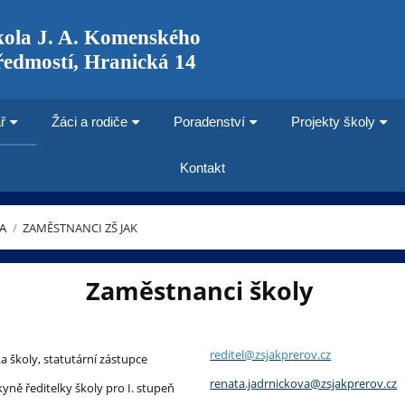
kola J. A. Komenského
ředmostí, Hranická 14
ř
Žáci a rodiče
Poradenství
Projekty školy
Kontakt
A
/
ZAMĚSTNANCI ZŠ JAK
Zaměstnanci školy
reditel@zsjakprerov.cz
ka školy, statutární zástupce
renata.jadrnickova@zsjakprerov.cz
yně ředitelky školy pro I. stupeň