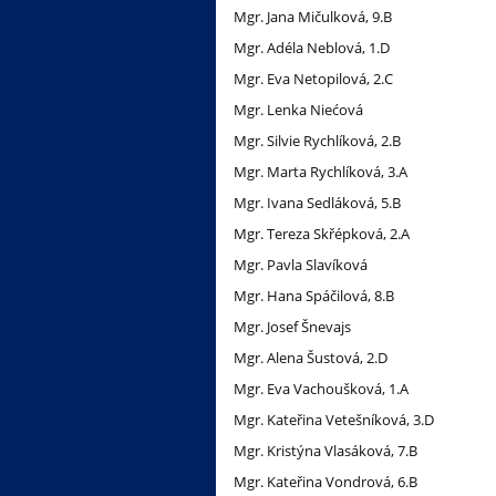
Mgr. Jana Mičulková, 9.B
Mgr. Adéla Neblová, 1.D
Mgr. Eva Netopilová, 2.C
Mgr. Lenka Niećová
Mgr. Silvie Rychlíková, 2.B
Mgr. Marta Rychlíková, 3.A
Mgr. Ivana Sedláková, 5.B
Mgr. Tereza Skřépková, 2.A
Mgr. Pavla Slavíková
Mgr. Hana Spáčilová, 8.B
Mgr. Josef Šnevajs
Mgr. Alena Šustová, 2.D
Mgr. Eva Vachoušková, 1.A
Mgr. Kateřina Vetešníková, 3.D
Mgr. Kristýna Vlasáková, 7.B
Mgr. Kateřina Vondrová, 6.B