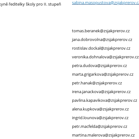
sabina.masopustova@zsjakprerov.c
yně ředitelky školy pro II. stupeň
tomas.beranek@zsjakprerov.cz
jana.dobrovolna@zsjakprerov.cz
rostislav.dockal@zsjakprerov.cz
veronika.dohnalova@zsjakprerov.cz
petra.dudova@zsjakprerov.cz
marta.grigarkova@zsjakprerov.cz
petr.hanak@zsjakprerov.cz
irena.janackova@zsjakprerov.cz
pavlina.kapavikova@zsjakprerov.cz
alena.kupkova@zsjakprerov.cz
ingrid.lounova@zsjakprerov.cz
petr.macfelda@zsjakprerov.cz
martina.malerova@zsjakprerov.cz