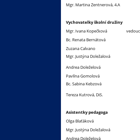
Mgr. Martina Zentnerová, 4.A
Vychovatelky školní družiny
Mgr. Ivana Kopečková
vedouc
Bc. Renata Bernátová
Zuzana Calvano
Mgr. Justýna Doležalová
Andrea Doleželová
Pavlína Gomolová
Bc. Sabina Kebzová
Tereza Kutrová, DiS.
Asistentky pedagoga
Olga Blaťáková
Mgr. Justýna Doležalová
Andrea Doleželová