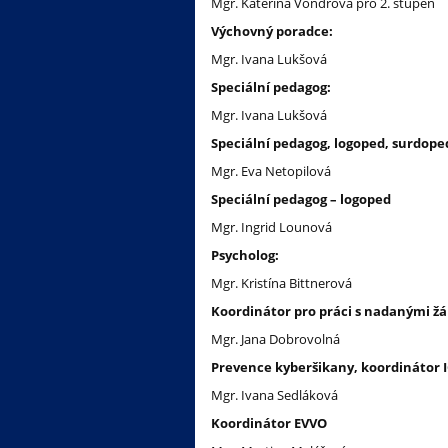
Mgr. Kateřina Vondrová pro 2. stupeň
Výchovný poradce:
Mgr. Ivana Lukšová
Speciální pedagog:
Mgr. Ivana Lukšová
Speciální pedagog, logoped, surdope
Mgr. Eva Netopilová
Speciální pedagog – logoped
Mgr. Ingrid Lounová
Psycholog:
Mgr. Kristína Bittnerová
Koordinátor pro práci s nadanými ž
Mgr. Jana Dobrovolná
Prevence kyberšikany, koordinátor 
Mgr. Ivana Sedláková
Koordinátor EVVO