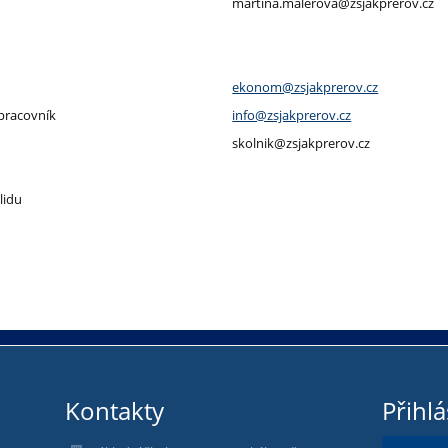
martina.malerova@zsjakprerov.cz
ekonom@zsjakprerov.cz
 pracovník
info@zsjakprerov.cz
skolnik@zsjakprerov.cz
lidu
Kontakty
Přihlá