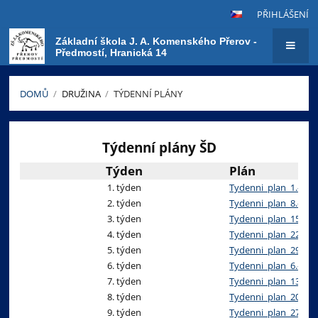
PŘIHLÁŠENÍ
Základní škola J. A. Komenského Přerov -
Předmostí, Hranická 14
DOMŮ
/
DRUŽINA
/
TÝDENNÍ PLÁNY
Týdenní
plány
Týdenní plány ŠD
Týden
Plán
1. týden
Tydenni_plan_1.-5._9
2. týden
Tydenni_plan_8.-12._
3. týden
Tydenni_plan_15.-19.
4. týden
Tydenni_plan_22.-26.
5. týden
Tydenni_plan_29._9.-
6. týden
Tydenni_plan_6.-10.1
7. týden
Tydenni_plan_13._-_1
8. týden
Tydenni_plan_20._-_2
9. týden
Tydenni_plan_27._-_3