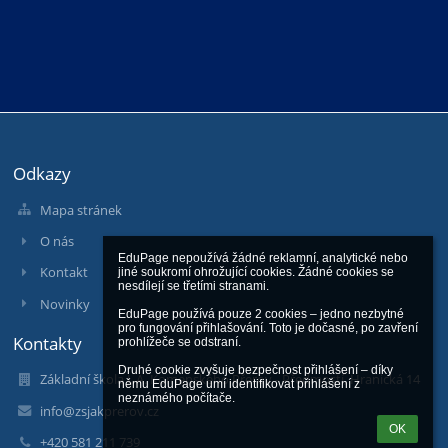
Odkazy
Mapa stránek
O nás
EduPage nepoužívá žádné reklamní, analytické nebo 
Kontakt
jiné soukromí ohrožující cookies. Žádné cookies se 
nesdílejí se třetími stranami.

Novinky
EduPage používá pouze 2 cookies – jedno nezbytné 
pro fungování přihlašování. Toto je dočasné, po zavření 
Kontakty
prohlížeče se odstraní.

Druhé cookie zvyšuje bezpečnost přihlášení – díky 
Základní škola J. A. Komenského Přerov - Předmostí, Hranická 14
němu EduPage umí identifikovat přihlášení z 
neznámého počítače.
info@zsjakprerov.cz
OK
+420 581 211 739