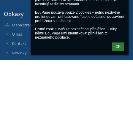
jiné soukromí ohrožující cookies. Žádné cookies se 
nesdílejí se třetími stranami.

Odkazy
EduPage používá pouze 2 cookies – jedno nezbytné 
pro fungování přihlašování. Toto je dočasné, po zavření 
prohlížeče se odstraní.

Mapa stránek
Druhé cookie zvyšuje bezpečnost přihlášení – díky 
němu EduPage umí identifikovat přihlášení z 
O nás
neznámého počítače.
Kontakt
OK
Novinky
Kontakty
Základní škola J. A. Komenského Přerov - Předmostí, Hranická 14
info@zsjakprerov.cz
+420 581 211 739
Hranická 425/14, 751 24 Přerov, Přerov II - Předmostí
751 24 Přerov
Czech Republic
Komerční banka, číslo účtu: 9437831/0100