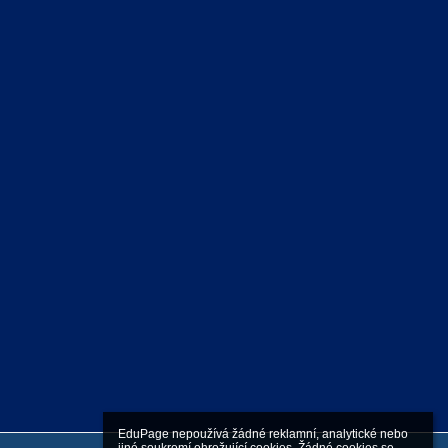
EduPage nepoužívá žádné reklamní, analytické nebo 