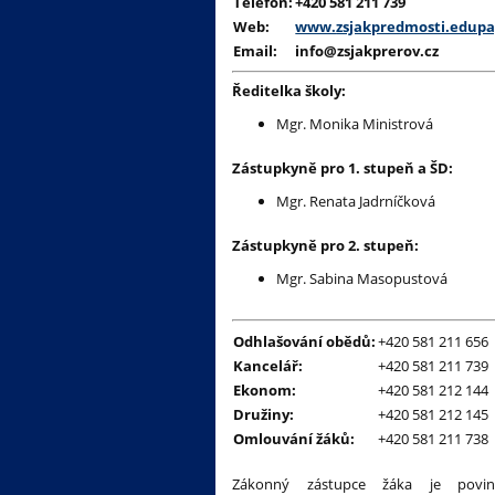
Telefon:
+420 581 211 739
Web:
www.
zsjakpredmosti.edupa
Email:
info@zsjakprerov.cz
Ředitelka školy:
Mgr. Monika Ministrová
Zástupkyně pro 1. stupeň a ŠD:
Mgr. Renata Jadrníčková
Zástupkyně pro 2. stupeň:
Mgr. Sabina Masopustová
Odhlašování obědů:
+420 581 211 656
Kancelář:
+420 581 211 739
Ekonom:
+420 581 212 144
Družiny:
+420 581 212 145
Omlouvání žáků:
+420 581 211 738
Zákonný zástupce žáka je povi