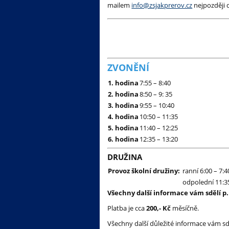
mailem
info@zsjakprerov.cz
nejpozději 
ZVONĚNÍ
1. hodina
7:55 – 8:40
2. hodina
8:50 – 9: 35
3. hodina
9:55 – 10:40
4. hodina
10:50 – 11:35
5. hodina
11:40 – 12:25
6. hodina
12:35 – 13:20
DRUŽINA
Provoz školní družiny:
ranní 6:00 – 7:4
odpolední 11:35
Všechny další informace vám sdělí p
Platba je cca
200,-
Kč
měsíčně.
Všechny další důležité informace vám sdě