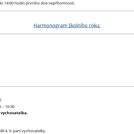
do 14:00 hodin prvního dne nepřítomnosti.
Harmonogram školního roku:
0
 – 16:30
. vychovatelka.
lí 4. 9. paní vychovatelky.