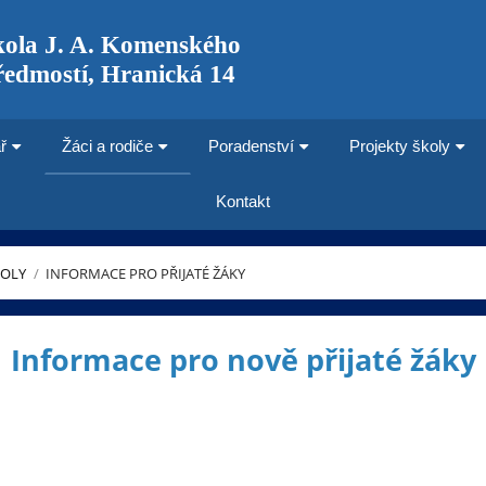
kola J. A. Komenského
ředmostí, Hranická 14
ř
Žáci a rodiče
Poradenství
Projekty školy
Kontakt
KOLY
/
INFORMACE PRO PŘIJATÉ ŽÁKY
Informace pro nově přijaté žáky