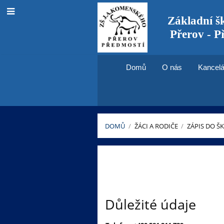
Základní š
Přerov - P
Domů
O nás
Kancelá
DOMŮ
/
ŽÁCI A RODIČE
/
ZÁPIS DO Š
Informace
pro
přijaté
Důležité údaje
žáky