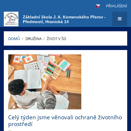
PŘIHLÁŠENÍ
Základní škola J. A. Komenského Přerov -
Předmostí, Hranická 14
DOMŮ
/
DRUŽINA
/
ŽIVOT V ŠD
Život
v
ŠD
Celý týden jsme věnovali ochraně životního
prostředí