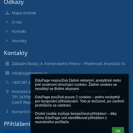
Odkazy
Mapa stránek
O nás
Kontakt
Novinky
Kontakty
Základní škola J. A. Komenského Přerov - Předmostí, Hranická 14
info@zsjakprerov.cz
EduPage nepoužívá žádné reklamní, analytické nebo 
+420 581 211 739
jiné soukromí ohrožující cookies. Žádné cookies se 
nesdílejí se třetími stranami.

Hranická 425/14, 751 24 Přerov, Přerov II - Předmostí
751 24 Přerov
EduPage používá pouze 2 cookies – jedno nezbytné 
pro fungování přihlašování. Toto je dočasné, po zavření 
Czech Republic
prohlížeče se odstraní.

Komerční banka, číslo účtu: 9437831/0100
Druhé cookie zvyšuje bezpečnost přihlášení – díky 
němu EduPage umí identifikovat přihlášení z 
Přihlášení
neznámého počítače.
OK