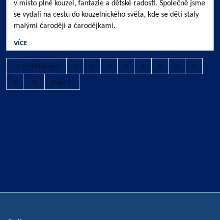
v místo plné kouzel, fantazie a dětské radosti. Společně jsme
se vydali na cestu do kouzelnického světa, kde se děti staly
malými čaroději a čarodějkami.
VÍCE
Předcházející
1
2
3
4
5
6
7
8
9
10
Další