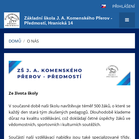
PŘIHLÁŠENÍ
Základní škola J. A. Komenského Přerov -
Předmostí, Hranická 14
DOMŮ
/
O NÁS
O
nás
Ze života školy
V současné době naši školu navštěvuje téměř 500 žáků, o které se
každý den stará tým zkušených pedagogů. Dlouhodobě klademe
důraz na kvalitu vzdělávání, což dokládají četné úspěchy žáků ve
vědomostních, sportovních i kulturních soutěžích.
Součástí naší vzdělávací nabídky jsou také specializované třídy.