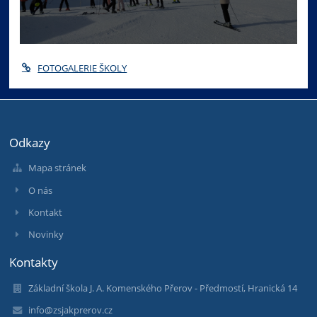
FOTOGALERIE ŠKOLY
Odkazy
Mapa stránek
O nás
Kontakt
Novinky
Kontakty
Základní škola J. A. Komenského Přerov - Předmostí, Hranická 14
info@zsjakprerov.cz