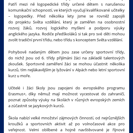
Patří mezi ně logopedické třídy určené dětem s narušenou
komunikační schopností, ve kterých vyučují kvalifikované učitelky
– logopedky. Před několika lety jsme se rovněž zapojili
do projektu Světa vzdělání, který je zaměřen na osobnostní
rozvoj žáků, rozvoj logického myšlení a podporu výuky
anglického jazyka. Rodiče předškoláků si tak pro své děti mohou
zvolit tradiční první třídu, nebo třídu s konceptem Světa vzdělání.
Pohybově nadaným dětem jsou zase určeny sportovní třídy,
do nichž jsou od 6. třídy přijímáni žáci na základě talentových
zkoušek. Sportovně zaměření žáci se mohou účastnit několika
kurzů, tím nejlákavějším je lyžování v Alpách nebo letní sportovní
kurz u moře.
Učitelé i žáci školy jsou zapojeni do evropského programu
Erasmus+, díky němuž mají možnost vycestovat do zahraničí,
poznat způsoby výuky na školách v různých evropských zemích
a zúčastnit se jazykových kurzů.
Škola nabízí velké množství zájmových činností, od nejrůznějších
kroužků a sportovních aktivit až po volnočasové akce pro
veřejnost. Velmi oblíbené a hojně navštěvované je říjnové