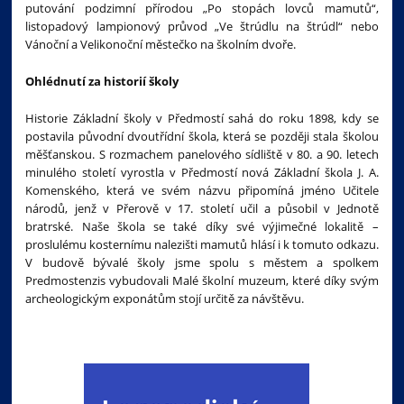
putování podzimní přírodou „Po stopách lovců mamutů“,
listopadový lampionový průvod „Ve štrúdlu na štrúdl“ nebo
Vánoční a Velikonoční městečko na školním dvoře.
Ohlédnutí za historií školy
Historie Základní školy v Předmostí sahá do roku 1898, kdy se
postavila původní dvoutřídní škola, která se později stala školou
měšťanskou. S rozmachem panelového sídliště v 80. a 90. letech
minulého století vyrostla v Předmostí nová Základní škola J. A.
Komenského, která ve svém názvu připomíná jméno Učitele
národů, jenž v Přerově v 17. století učil a působil v Jednotě
bratrské. Naše škola se také díky své výjimečné lokalitě –
proslulému kosternímu nalezišti mamutů hlásí i k tomuto odkazu.
V budově bývalé školy jsme spolu s městem a spolkem
Predmostenzis vybudovali Malé školní muzeum, které díky svým
archeologickým exponátům stojí určitě za návštěvu.