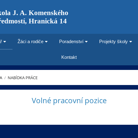
kola J. A. Komenského
ředmostí, Hranická 14
ř
Žáci a rodiče
Poradenství
Projekty školy
Kontakt
A
/
NABÍDKA PRÁCE
Volné pracovní pozice