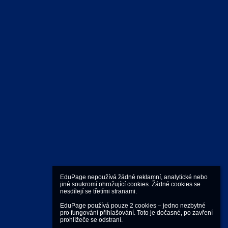
EduPage nepoužívá žádné reklamní, analytické nebo 
jiné soukromí ohrožující cookies. Žádné cookies se 
nesdílejí se třetími stranami.

EduPage používá pouze 2 cookies – jedno nezbytné 
pro fungování přihlašování. Toto je dočasné, po zavření 
prohlížeče se odstraní.
