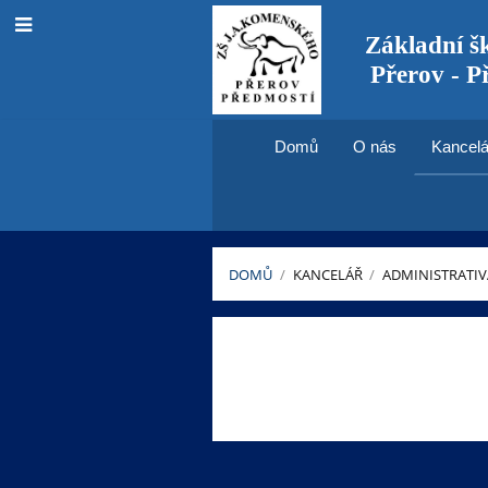
Základní š
Přerov - P
Domů
O nás
Kancelá
DOMŮ
/
KANCELÁŘ
/
ADMINISTRATIV
Nabídka
práce