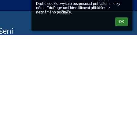
Druhé cookie zvyšuje bezpečnost přihlášení – díky 
němu EduPage umí identifikovat přihlášení z 
neznámého počítače.
OK
šení
Přihlásit se pomocí účtu EduPage
nám přihlašovací jméno nebo heslo
Přihlásit se přes Google účet
Přihlásit se přes Microsoft účet
Powered by
aSc EduPage