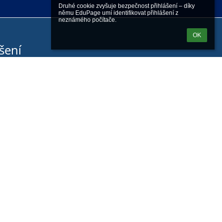
Druhé cookie zvyšuje bezpečnost přihlášení – díky 
němu EduPage umí identifikovat přihlášení z 
neznámého počítače.
OK
šení
Přihlásit se pomocí účtu EduPage
nám přihlašovací jméno nebo heslo
Přihlásit se přes Google účet
Přihlásit se přes Microsoft účet
Powered by
aSc EduPage