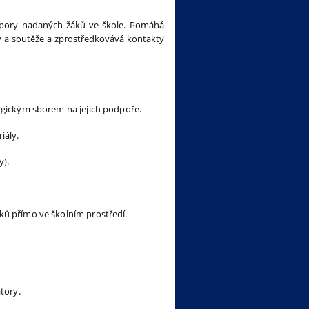
dpory nadaných žáků ve škole. Pomáhá
y a soutěže a zprostředkovává kontakty
ogickým sborem na jejich podpoře.
iály.
y).
ků přímo ve školním prostředí.
átory.