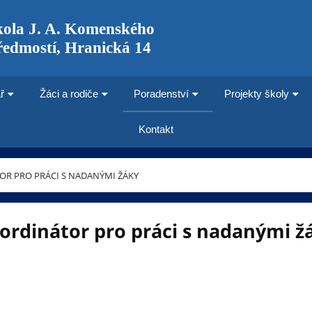
kola J. A. Komenského
ředmostí, Hranická 14
ř
Žáci a rodiče
Poradenství
Projekty školy
Kontakt
R PRO PRÁCI S NADANÝMI ŽÁKY
ordinátor pro práci s nadanými ž