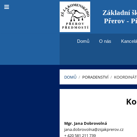
Základní š
Přerov - P
Domů
O nás
Kancelá
DOMŮ
/
PORADENSTVÍ
/
KOORDINÁTO
Koordinátor
Ko
pro
práci
Mgr. Jana Dobrovolná
s
jana.dobrovolna@zsjakprerov.cz
+ 420 581 211 739