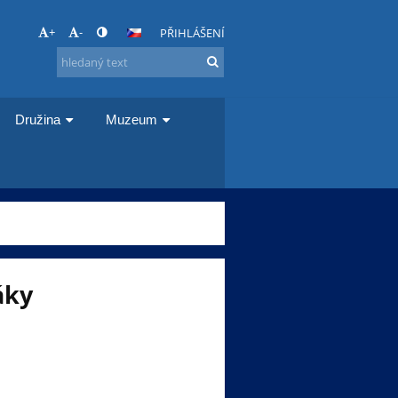
+
-
PŘIHLÁŠENÍ
Družina
Muzeum
áky