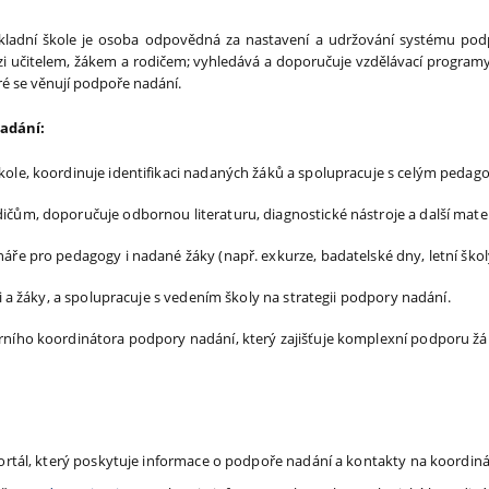
ladní škole je osoba odpovědná za nastavení a udržování systému po
i učitelem, žákem a rodičem; vyhledává a doporučuje vzdělávací program
eré se věnují podpoře nadání.
adání:
ole, koordinuje identifikaci nadaných žáků a spolupracuje s celým pedag
čům, doporučuje odbornou literaturu, diagnostické nástroje a další mater
ře pro pedagogy i nadané žáky (např. exkurze, badatelské dny, letní škol
i a žáky, a spolupracuje s vedením školy na strategii podpory nadání.
ního koordinátora podpory nadání, který zajišťuje komplexní podporu žá
rtál, který poskytuje informace o podpoře nadání a kontakty na koordin