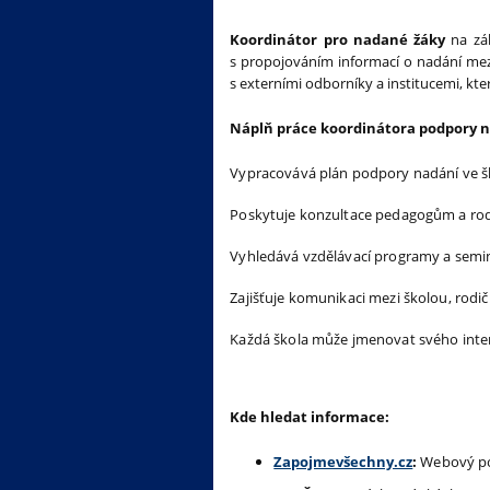
nadanými
žáky
Koordinátor pro nadané žáky
na zák
s propojováním informací o nadání mez
s externími odborníky a institucemi, kt
Náplň práce koordinátora podpory n
Vypracovává plán podpory nadání ve šk
Poskytuje konzultace pedagogům a rodi
Vyhledává vzdělávací programy a seminá
Zajišťuje komunikaci mezi školou, rodič
Každá škola může jmenovat svého inter
Kde hledat informace:
Zapojmevšechny.cz
:
Webový po