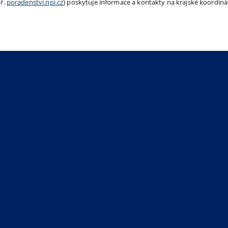
ř.
poradenstvi.npi.cz
) poskytuje informace a kontakty na krajské koordiná