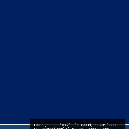
EduPage nepoužívá žádné reklamní, analytické nebo 