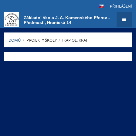
PŘIHLÁŠENÍ
Základní škola J. A. Komenského Přerov -
Předmostí, Hranická 14
DOMŮ
/
PROJEKTY ŠKOLY
/
IKAP OL. KRAJ
IKAP
Ol.
kraj