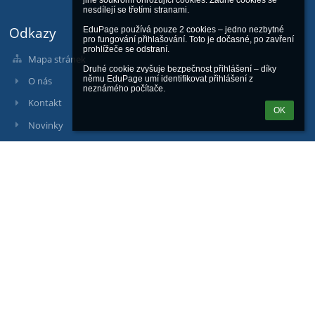
jiné soukromí ohrožující cookies. Žádné cookies se 
nesdílejí se třetími stranami.

Odkazy
EduPage používá pouze 2 cookies – jedno nezbytné 
pro fungování přihlašování. Toto je dočasné, po zavření 
prohlížeče se odstraní.

Mapa stránek
Druhé cookie zvyšuje bezpečnost přihlášení – díky 
němu EduPage umí identifikovat přihlášení z 
O nás
neznámého počítače.
Kontakt
OK
Novinky
Kontakty
Základní škola J. A. Komenského Přerov - Předmostí, Hranická 14
info@zsjakprerov.cz
+420 581 211 739
Hranická 425/14, 751 24 Přerov, Přerov II - Předmostí
751 24 Přerov
Czech Republic
Komerční banka, číslo účtu: 9437831/0100