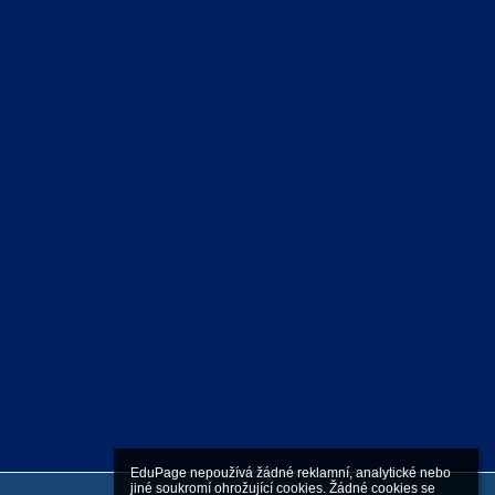
EduPage nepoužívá žádné reklamní, analytické nebo 
jiné soukromí ohrožující cookies. Žádné cookies se 