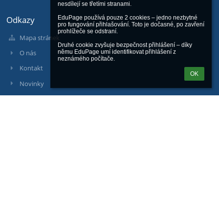
nesdílejí se třetími stranami.

Odkazy
EduPage používá pouze 2 cookies – jedno nezbytné 
pro fungování přihlašování. Toto je dočasné, po zavření 
prohlížeče se odstraní.

Mapa stránek
Druhé cookie zvyšuje bezpečnost přihlášení – díky 
němu EduPage umí identifikovat přihlášení z 
O nás
neznámého počítače.
Kontakt
OK
Novinky
Kontakty
Základní škola J. A. Komenského Přerov - Předmostí, Hranická 14
info@zsjakprerov.cz
+420 581 211 739
Hranická 425/14, 751 24 Přerov, Přerov II - Předmostí
751 24 Přerov
Czech Republic
Komerční banka, číslo účtu: 9437831/0100
Přihlášení