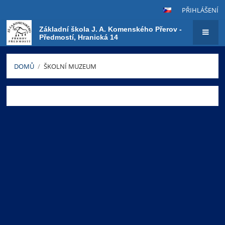
PŘIHLÁŠENÍ
Základní škola J. A. Komenského Přerov -
Předmostí, Hranická 14
DOMŮ
/
ŠKOLNÍ MUZEUM
Školní
muzeum